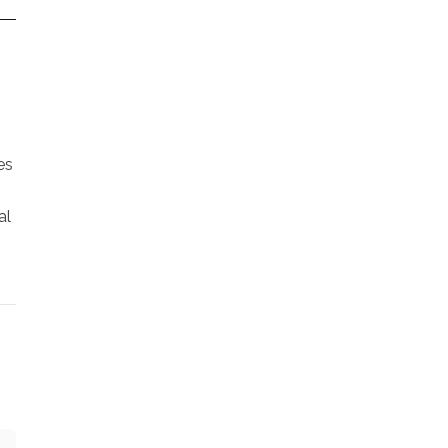
es
al