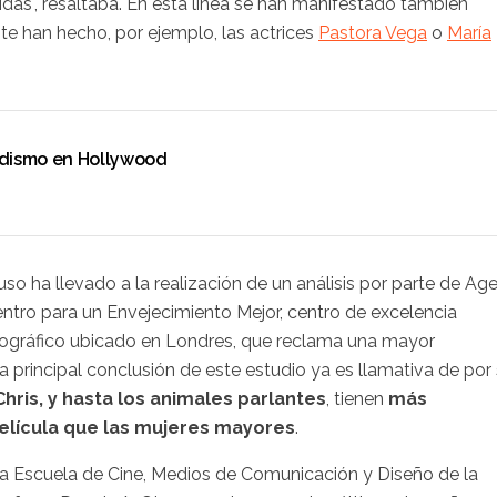
das", resaltaba. En esta línea se han manifestado también
e han hecho, por ejemplo, las actrices
Pastora Vega
o
María
dadismo en Hollywood
uso ha llevado a la realización de un análisis por parte de Ag
entro para un Envejecimiento Mejor, centro de excelencia
ográfico ubicado en Londres, que reclama una mayor
 principal conclusión de este estudio ya es llamativa de por s
hris, y hasta los animales parlantes
, tienen
más
elícula que las mujeres mayores
.
e la Escuela de Cine, Medios de Comunicación y Diseño de la