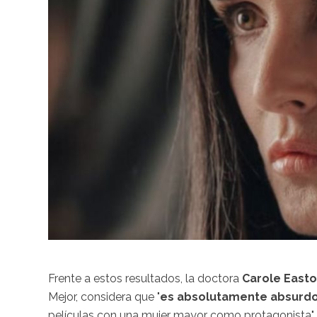
Frente a estos resultados, la doctora
Carole East
Mejor, considera que "
es absolutamente absurd
películas con una mujer mayor como protagonista",