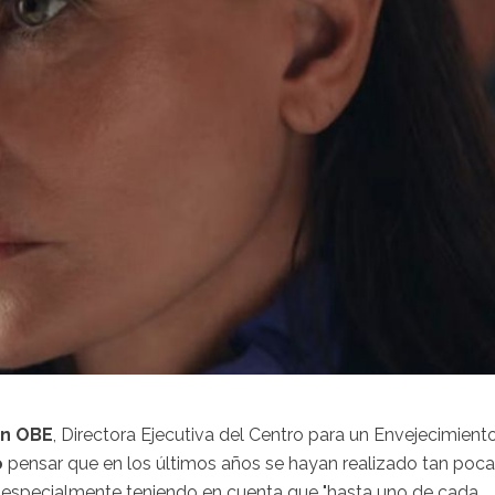
on OBE
, Directora Ejecutiva del Centro para un Envejecimient
o
pensar que en los últimos años se hayan realizado tan poc
 especialmente teniendo en cuenta que "hasta uno de cada