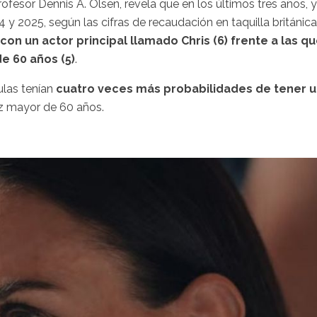
ofesor Dennis A. Olsen, revela que en los últimos tres años, y
4 y 2025, según las cifras de recaudación en taquilla británica
n un actor principal llamado Chris (6) frente a las q
e 60 años (5)
.
ulas tenían
cuatro veces más probabilidades de tener 
z mayor de 60 años.