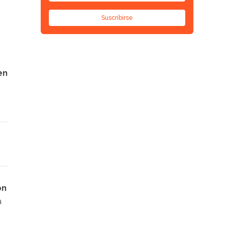
Suscribirse
en
ón
a