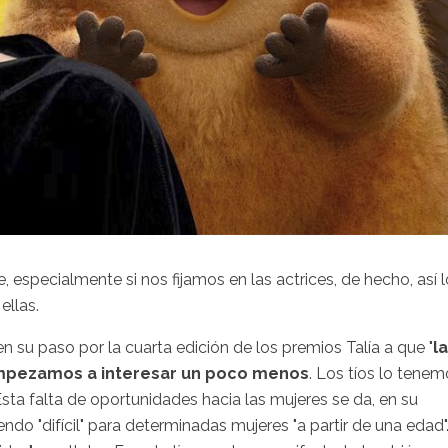
, especialmente si nos fijamos en las actrices, de hecho, así l
ellas.
en su paso por la cuarta edición de los premios Talía a que "
l
empezamos a interesar un poco menos
. Los tíos lo tene
. Esta falta de oportunidades hacia las mujeres se da, en su
iendo "difícil" para determinadas mujeres "a partir de una edad"