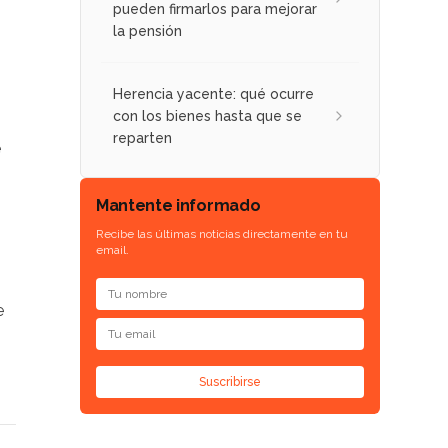
pueden firmarlos para mejorar
la pensión
Herencia yacente: qué ocurre
con los bienes hasta que se
reparten
e
Mantente informado
Recibe las últimas noticias directamente en tu
email.
e
Suscribirse