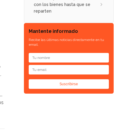
con los bienes hasta que se
reparten
Mantente informado
Recibe las últimas noticias directamente en tu
email.
o
.
Suscribirse
..
os