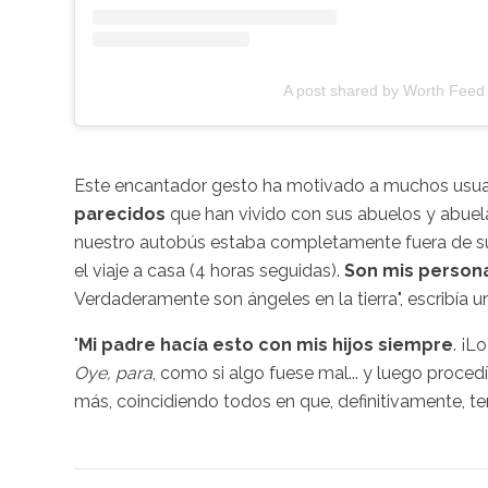
A post shared by Worth Feed
Este encantador gesto ha motivado a muchos usuar
parecidos
que han vivido con sus abuelos y abuela
nuestro autobús estaba completamente fuera de su 
el viaje a casa (4 horas seguidas).
Son mis persona
Verdaderamente son ángeles en la tierra", escribía u
"
Mi padre hacía esto con mis hijos siempre
. ¡L
Oye, para
, como si algo fuese mal... y luego proced
más, coincidiendo todos en que, definitivamente, t