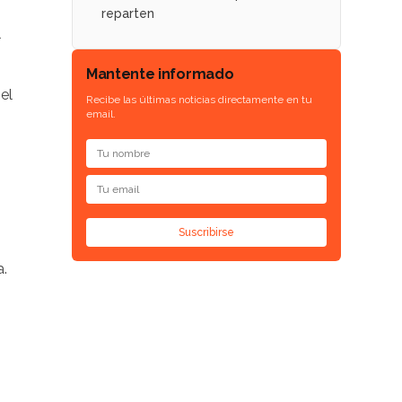
reparten
l
Mantente informado
el
Recibe las últimas noticias directamente en tu
email.
Suscribirse
a.