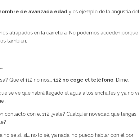
hombre de avanzada edad
y es ejemplo de la angustia de
mos atrapados en la carretera. No podemos acceden porque 
ros también.
..
asa? Que el 112 no nos...
112 no coge el teléfono
. Dime.
que se ve que habrá llegado el agua a los enchufes y ya no v
...
tá en contacto con el 112 ¿vale? Cualquier novedad que tengas
le?
no se si...si... no lo sé, ya nada, no puedo hablar con él por