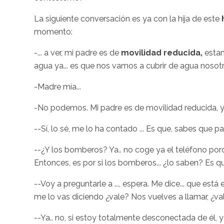
La siguiente conversación es ya con la hija de este
momento:
-... a ver, mi padre es de
movilidad reducida,
esta
agua ya... es que nos vamos a cubrir de agua nosot
-Madre mía...
-No podemos. Mi padre es de movilidad reducida, y.
--Sí, lo sé, me lo ha contado ... Es que, sabes que p
--¿Y los bomberos? Ya.. no coge ya el teléfono por
Entonces, es por si los bomberos... ¿lo saben? Es que
--Voy a preguntarle a ..., espera. Me dice... que es
me lo vas diciendo ¿vale? Nos vuelves a llamar, ¿va
--Ya.. no, si estoy totalmente desconectada de él, ya 