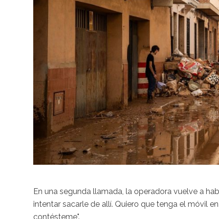
En una segunda llamada, la operadora vuelve a habla
intentar sacarle de allí. Quiero que tenga el móvil
contésteme".