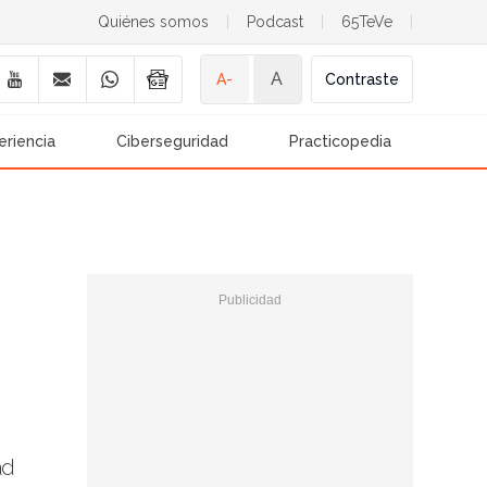
Quiénes somos
|
Podcast
|
65TeVe
|
A
A-
Contraste
eriencia
Ciberseguridad
Practicopedia
ad