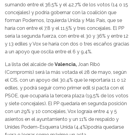
sumando entre el 36,5% y el 42,7% de los votos (14 o 15
concejales) y podría gobernar con la coalición que
forman Podemos, Izquierda Unida y Más País, que se
haría con entre el 7,8 y el 11,5% y tres concejales. El PP
sería la segunda fuerza, con entre el 30 y 36% y entre 12
y 13 ediles y Vox se haría con dos o tres escaños gracias
a un apoyo que oscila entre el 6 y 9,4%.
La lista del alcalde de
Valencia,
Joan Ribó
(Compromís) será la más votada el 28 de mayo, según
el CIS, con un apoyo del 30,4% que le reportaría 11 o 12
ediles, y podrá seguir como primer edil si pacta con el
PSOE, que ocuparía la tercera plaza (19,5% de los votos
y siete concejales). El PP quedaría en segunda posición
con un 29% y 10 concejales, Vox lograía entre 4 y 5
asientos en el ayuntamiento y un 11% de respaldo y
Unides Podem-Esquerra Unida (4,4%)podría quedarse
fuera o lograr como máximo un acta.