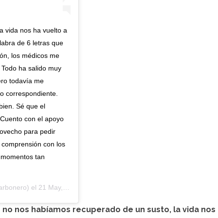
 vida nos ha vuelto a
abra de 6 letras que
ión, los médicos me
. Todo ha salido muy
ero todavía me
o correspondiente.
 bien. Sé que el
. Cuento con el apoyo
rovecho para pedir
a comprensión con los
s momentos tan
rbonero) el
21 May, 2019 a las 11:42 PDT
 no nos habíamos recuperado de un susto, la vida nos