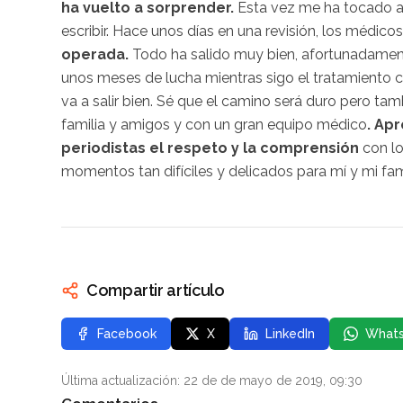
ha vuelto a sorprender.
Esta vez me ha tocado a 
escribir. Hace unos días en una revisión, los médico
operada.
Todo ha salido muy bien, afortunadame
unos meses de lucha mientras sigo el tratamiento c
va a salir bien. Sé que el camino será duro pero tam
familia y amigos y con un gran equipo médico
. Ap
periodistas el respeto y la comprensión
con lo
momentos tan difíciles y delicados para mí y mi fami
Compartir artículo
Facebook
X
LinkedIn
What
Última actualización: 22 de de mayo de 2019, 09:30