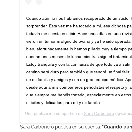
Cuando aún no nos habíamos recuperado de un susto, la
sorprender. Esta vez me ha tocado a mí, esa dichosa pal
todavía me cuesta escribir. Hace unos días en una revis
vieron un tumor maligno de ovario y ya he sido operada
bien, afortunadamente lo hemos pillado muy a tiempo p
quedan unos meses de lucha mientras sigo el tratamient
Estoy tranquila y con la confianza de que todo va a salir
camino será duro pero también que tendrá un final feliz
de mi familia y amigos y con un gran equipo médico. Ap
desde aquí a mis compañeros periodistas el respeto y l
que siempre me habéis tratado, especialmente en esto
difíciles y delicados para mí y mi familia.
Una publicación compartida de
Sara Carbonero
(@saraca
Sara Carbonero publica en su cuenta:
"Cuando aún