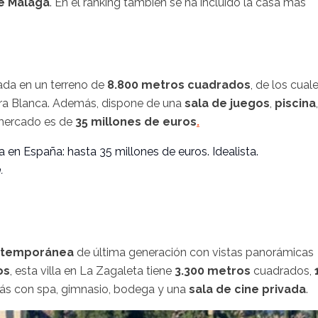
de Málaga
. En el ranking también se ha incluido la casa más
uada en un terreno de
8.800 metros cuadrados
, de los cual
erra Blanca. Además, dispone de una
sala de juegos
,
piscina
,
mercado es de
35 millones de euros
.
a.
ntemporánea
de última generación con vistas panorámicas
os
, esta villa en La Zagaleta tiene
3.300 metros
cuadrados,
ás con spa, gimnasio, bodega y una
sala de cine privada
.