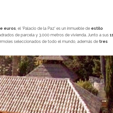
de euros
, el 'Palacio de la Paz' es un inmueble de
estilo
drados de parcela y 3.000 metros de vivienda. Junto a sus
1
mármoles seleccionados de todo el mundo, además de
tres