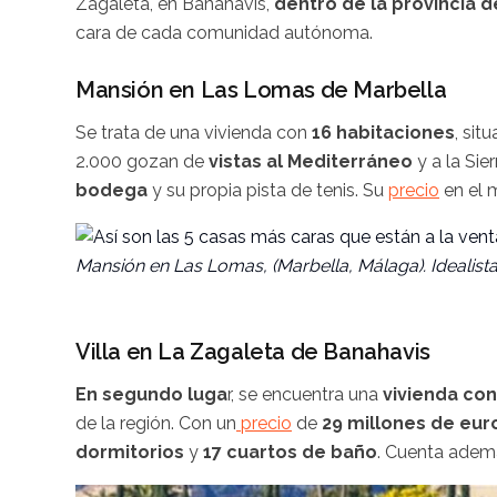
Zagaleta, en Banahavis,
dentro de la provincia 
cara de cada comunidad autónoma.
Mansión en Las Lomas de Marbella
Se trata de una vivienda con
16 habitaciones
, sit
2.000 gozan de
vistas al Mediterráneo
y a la Si
bodega
y su propia pista de tenis. Su
precio
en el 
Mansión en Las Lomas, (Marbella, Málaga). Idealist
Villa en La Zagaleta de Banahavis
En segundo luga
r, se encuentra una
vivienda co
de la región. Con un
precio
de
29 millones de eur
dormitorios
y
17 cuartos de baño
. Cuenta adem