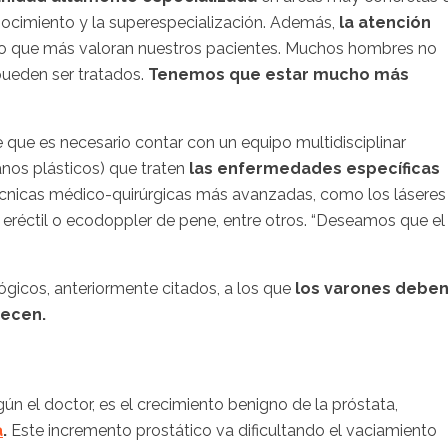
onocimiento y la superespecialización. Además,
la atención
o que más valoran nuestros pacientes. Muchos hombres no
pueden ser tratados.
Tenemos que estar mucho más
 que es necesario contar con un equipo multidisciplinar
anos plásticos) que traten
las enfermedades específicas
técnicas médico-quirúrgicas más avanzadas, como los láseres
n eréctil o ecodoppler de pene, entre otros. “Deseamos que el
lógicos, anteriormente citados, a los que
los varones debe
jecen.
ún el doctor, es el crecimiento benigno de la próstata,
a
.
Este incremento prostático va dificultando el vaciamiento