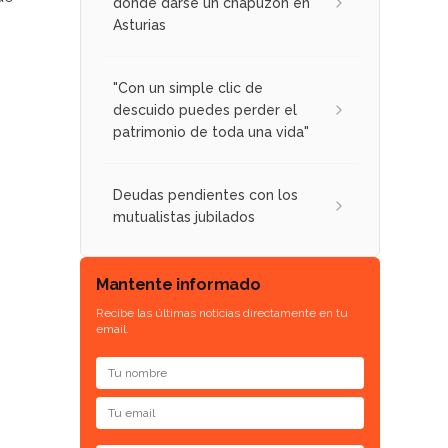
donde darse un chapuzón en
Asturias
"Con un simple clic de
descuido puedes perder el
patrimonio de toda una vida"
Deudas pendientes con los
mutualistas jubilados
Mantente informado
n
Recibe las últimas noticias directamente en tu
email.