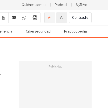
Quiénes somos
|
Podcast
|
65TeVe
|
A
A-
Contraste
eriencia
Ciberseguridad
Practicopedia
e