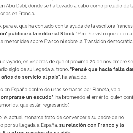
 en Abu Dabi, donde se ha llevado a cabo como preludio de l
rias en Francia.
ro, para el que ha contado con la ayuda de la escritora france
ión' publicará la editorial Stock
. "Pero he visto que poco a
 la menor idea sobre Franco ni sobre la Transición democrátic
a subrayado, en vísperas de que el próximo 20 de noviembre se
io siglo de su llegada al trono.
"Pensé que hacía falta da
 años de servicio al país"
, ha añadido.
cado en España dentro de unas semanas por Planeta, va a
 comprarse un escudo"
, ha bromeado el emérito, quien conf
emonios, que están regresando".
ro' el actual monarca trató de convencer a su padre de no
do por su llegada a España,
su relación con Franco y la
F, y otros pasajes de su vida.