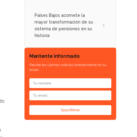
Países Bajos acomete la
mayor transformación de su
sistema de pensiones en su
historia
Mantente informado
Recibe las últimas noticias directamente en tu
email.
ado
Suscribirse
s