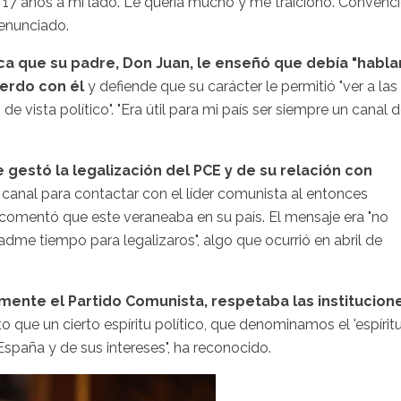
17 años a mi lado. Le quería mucho y me traicionó. Convenc
denunciado.
ca que su padre, Don Juan, le enseñó que debía "habla
erdo con él
y defiende que su carácter le permitió "ver a las
vista político". "Era útil para mi país ser siempre un canal 
gestó la legalización del PCE y de su relación con
 canal para contactar con el líder comunista al entonces
 comentó que este veraneaba en su país. El mensaje era "no
dadme tiempo para legalizaros", algo que ocurrió en abril de
lmente el Partido Comunista, respetaba las institucion
que un cierto espíritu político, que denominamos el 'espírit
España y de sus intereses", ha reconocido.