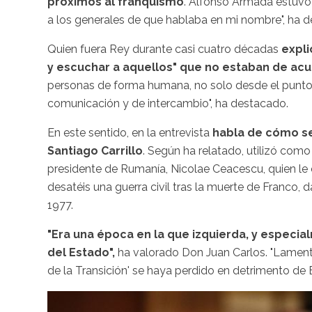
próximos al franquismo
. Alfonso Armada estuvo 
a los generales de que hablaba en mi nombre", ha 
Quien fuera Rey durante casi cuatro décadas
expli
y escuchar a aquellos" que no estaban de acu
personas de forma humana, no solo desde el punto de 
comunicación y de intercambio", ha destacado.
En este sentido, en la entrevista
habla de cómo se 
Santiago Carrillo
. Según ha relatado, utilizó como
presidente de Rumanía, Nicolae Ceacescu, quien le
desatéis una guerra civil tras la muerte de Franco, 
1977.
"Era una época en la que izquierda, y especia
del Estado",
ha valorado Don Juan Carlos. "Lamento 
de la Transición' se haya perdido en detrimento de 