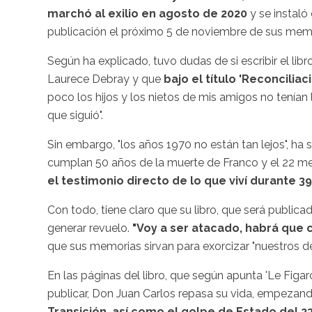
marchó al exilio en agosto de 2020
y se instaló
publicación el próximo 5 de noviembre de sus memo
Según ha explicado, tuvo dudas de si escribir el lib
Laurece Debray y que
bajo el título 'Reconciliac
poco los hijos y los nietos de mis amigos no tenían
que siguió".
Sin embargo, "los años 1970 no están tan lejos", h
cumplan 50 años de la muerte de Franco y el 22 med
el testimonio directo de lo que viví durante 39
Con todo, tiene claro que su libro, que será publi
generar revuelo.
"Voy a ser atacado, habrá que
que sus memorias sirvan para exorcizar "nuestros d
En las páginas del libro, que según apunta 'Le Figa
publicar, Don Juan Carlos repasa su vida, empezan
Transición, así como el golpe de Estado del 23-