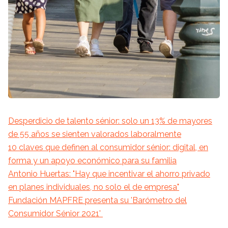
Desperdicio de talento sénior: solo un 13% de mayores
de 55 años se sienten valorados laboralmente
10 claves que definen al consumidor sénior: digital, en
forma y un apoyo económico para su familia
Antonio Huertas: "Hay que incentivar el ahorro privado
en planes individuales, no solo el de empresa"
Fundación MAPFRE presenta su 'Barómetro del
Consumidor Sénior 2021'