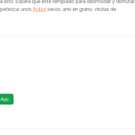
rá listo. Espera que esté templado para desmoldar y disfrutar.
 apetezca: unos
frutos
secos, anís en grano, virutas de
sApp