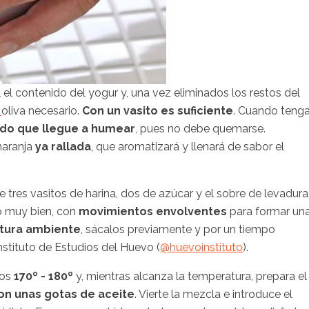
 el contenido del yogur y, una vez eliminados los restos del
oliva necesario.
Con un vasito es suficiente
. Cuando teng
ndo que llegue a humear
, pues no debe quemarse.
naranja
ya rallada
, que aromatizará y llenará de sabor el
e tres vasitos de harina, dos de azúcar y el sobre de levadura
o muy bien, con
movimientos envolventes
para formar un
tura ambiente
, sácalos previamente y por un tiempo
nstituto de Estudios del Huevo (
@
huevoinstituto
).
nos
170º - 180º
y, mientras alcanza la temperatura, prepara el
on unas gotas de aceite
. Vierte la mezcla e introduce el