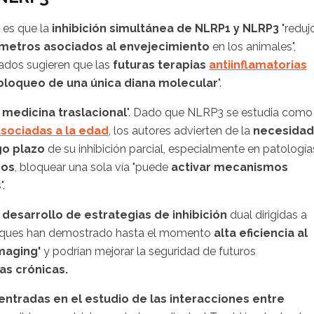
 es que la
inhibición simultánea de NLRP1 y NLRP3
"reduj
metros asociados al envejecimiento
en los animales",
tados sugieren que las
futuras terapias
antiinflamatorias
bloqueo de una única diana molecular
".
a
medicina traslacional
". Dado que NLRP3 se estudia como
ociadas a la edad
, los autores advierten de la
necesidad
go plazo
de su inhibición parcial, especialmente en patología
dos
, bloquear una sola vía "puede
activar mecanismos
.
l
desarrollo de estrategias de inhibición
dual dirigidas a
nfoques han demostrado hasta el momento
alta eficiencia al
maging'
y podrían mejorar la seguridad de futuros
as crónicas.
entradas en el estudio de las interacciones entre