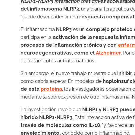
NLRP1-NLRP3 interaction that drives accelerated
del inflamasoma NLRP3
, una diana terapéutica d
"puede desencadenar una
respuesta compensato
El inflamasoma
NLRP3
es un
complejo proteico 
participa en la
activación de la respuesta inflam
procesos de inflamación crónica y con
enferm
neurodegenerativas, como el
Alzheimer
.
Por el
de tratamientos antiinflamatorios.
Sin embargo, el nuevo trabajo muestra que
inhibi
como cabría esperar. En modelos de
haploinsufici
de esta
proteína
, los investigadores observaron 
mediante la sobreexpresión de otro inflamasoma, 
La investigación revela que
NLRP1 y NLRP3 pueden
híbrido NLRP1-NLRP3
. Esta interacción activa de
través de moléculas como IL-18
, "y favorece un
envejecimiento
", conocido como inflammaging.