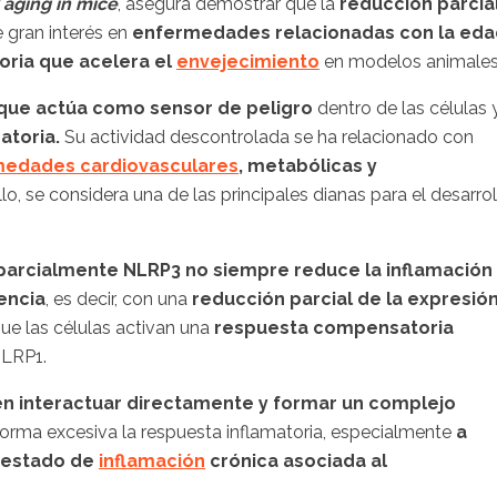
 aging in mice
, asegura demostrar que la
reducción parcia
e gran interés en
enfermedades relacionadas con la eda
ria que acelera el
envejecimiento
en modelos animales"
que actúa como sensor de peligro
dentro de las células 
atoria.
Su actividad descontrolada se ha relacionado con
edades cardiovasculares
, metabólicas y
lo, se considera una de las principales dianas para el desarrol
r parcialmente NLRP3
no siempre reduce la inflamación
encia
, es decir, con una
reducción parcial de la expresió
que las células activan una
respuesta compensatoria
NLRP1.
 interactuar directamente y formar un complejo
 forma excesiva la respuesta inflamatoria, especialmente
a
estado de
inflamación
crónica asociada al