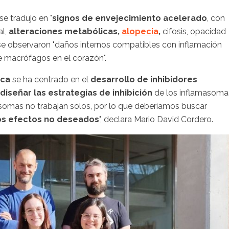
e tradujo en "
signos de envejecimiento acelerado
, con
al,
alteraciones metabólicas,
alopecia
,
cifosis, opacidad
 se observaron "daños internos compatibles con inflamación
de macrófagos en el corazón".
ica
se ha centrado en el
desarrollo de inhibidores
diseñar las estrategias de inhibición
de los inflamasoma
asomas no trabajan solos, por lo que deberíamos buscar
ros efectos no deseados
", declara Mario David Cordero.