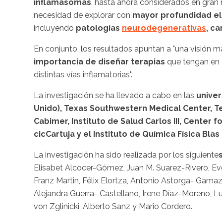
inflamasomas
, hasta ahora considerados en gran
necesidad de explorar con
mayor profundidad el
incluyendo
patologías
neurodegenerativas
, c
En conjunto, los resultados apuntan a "una visión m
importancia de diseñar terapias
que tengan en 
distintas vías inflamatorias".
La investigación se ha llevado a cabo en las
univer
Unido), Texas Southwestern Medical Center, T
Cabimer, Instituto de Salud Carlos III, Center
cicCartuja y el Instituto de Química Física Blas
La investigación ha sido realizada por los siguiente
Elisabet Alcocer-Gómez, Juan M. Suarez-Rivero, Ev
Franz Martin, Félix Elortza, Antonio Astorga- Gamaz
Alejandra Guerra- Castellano, Irene Díaz-Moreno, L
von Zglinicki, Alberto Sanz y Mario Cordero.