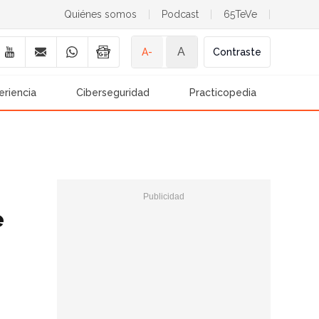
Quiénes somos
|
Podcast
|
65TeVe
|
A
A-
Contraste
eriencia
Ciberseguridad
Practicopedia
e