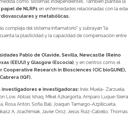
 medida como 'sistemas independientes'. También plantea la
 papel de NLRP1
en enfermedades relacionadas con la eda
ardiovasculares y metabólicas.
ás compleja del sistema inflamatorio" y subrayan "la
cuenta la plasticidad y la capacidad de compensación entre
sidades Pablo de Olavide, Sevilla, Newcastle (Reino
exas (EEUU) y Glasgow (Escocia)
, y en centros como el
 for Cooperative Research in Biosciences (CIC bioGUNE),
 Cabrera (IQF).
s investigadores e investigadoras:
Inés Muela- Zarzuela,
on Low, Abbas Ishaq, Mikel Azkargorta, Amparo Luque-Sierra
a, Rosa Antón, Sofía Bali, Joaquín Tamargo-Azpilicueta,
ukasz A. Joachimiak, Javier Oroz, Jesús Ruiz-Cabello, Thomas