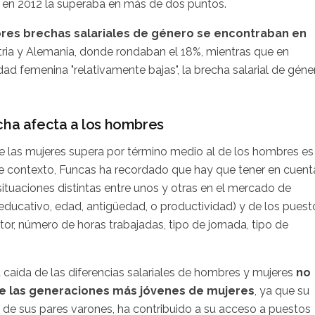
e en 2012 la superaba en más de dos puntos.
ores brechas salariales de género se encontraban en
ria y Alemania, donde rondaban el 18%, mientras que en
idad femenina "relativamente bajas", la brecha salarial de géne
cha afecta a los hombres
 de las mujeres supera por término medio al de los hombres es
te contexto, Funcas ha recordado que hay que tener en cuent
situaciones distintas entre unos y otras en el mercado de
el educativo, edad, antigüedad, o productividad) y de los puest
tor, número de horas trabajadas, tipo de jornada, tipo de
a caída de las diferencias salariales de hombres y mujeres
no
de las generaciones más jóvenes de mujeres
, ya que su
l de sus pares varones, ha contribuido a su acceso a puestos