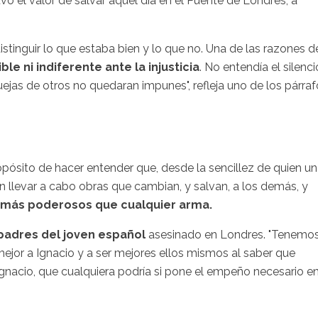
uvo el valor de salvar aquel día en el Puente de Londres, a
tinguir lo que estaba bien y lo que no. Una de las razones d
le ni indiferente ante la injusticia
. No entendía el silenci
uejas de otros no quedaran impunes", refleja uno de los párra
propósito de hacer entender que, desde la sencillez de quien u
 llevar a cabo obras que cambian, y salvan, a los demás, y
 más poderosos que cualquier arma.
padres del joven español
asesinado en Londres. "Tenemo
ejor a Ignacio y a ser mejores ellos mismos al saber que
cio, que cualquiera podría si pone el empeño necesario e