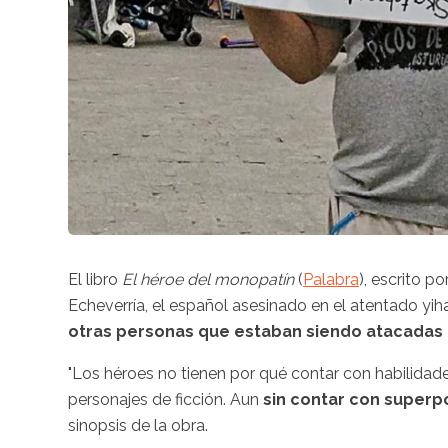
El libro
El héroe del monopatín
(
Palabra
), escrito po
Echeverría, el español asesinado en el atentado yi
otras personas que estaban siendo atacadas p
"Los héroes no tienen por qué contar con habilida
personajes de ficción. Aun
sin contar con super
sinopsis de la obra.