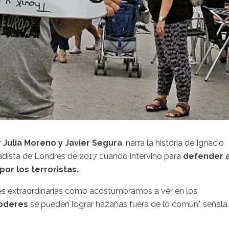
r
Julia Moreno y Javier Segura
, narra la historia de Ignacio
hadista de Londres de 2017 cuando intervino para
defender 
or los terroristas.
des extraordinarias como acostumbramos a ver en los
poderes
se pueden lograr hazañas fuera de lo común", señala 