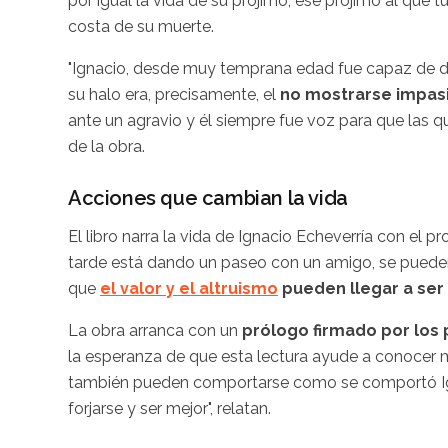
por igual la vida de su prójimo; ese prójimo al que t
costa de su muerte.
"Ignacio, desde muy temprana edad fue capaz de dis
su halo era, precisamente, el
no mostrarse impasib
ante un agravio y él siempre fue voz para que las q
de la obra.
Acciones que cambian la vida
El libro narra la vida de Ignacio Echeverría con el 
tarde está dando un paseo con un amigo, se pueden
que
el valor y el altruismo
pueden llegar a ser
La obra arranca con un
prólogo firmado por los 
la esperanza de que esta lectura ayude a conocer m
también pueden comportarse como se comportó Igna
forjarse y ser mejor", relatan.