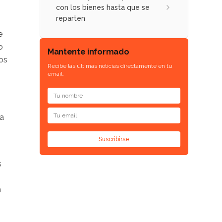
con los bienes hasta que se
reparten
e
o
Mantente informado
fos
Recibe las últimas noticias directamente en tu
email.
na
Suscribirse
s
n