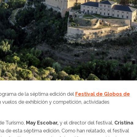
ograma de la séptima edición del
Festival de Globos de
n vuelos de exhibición y competición, actividades
 de Turismo,
May Escobar,
y el director del festival,
Cristina
a de esta séptima edición. Como han relatado, el festival