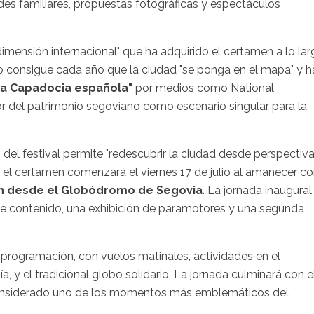
des familiares, propuestas fotográficas y espectáculos
imensión internacional" que ha adquirido el certamen a lo la
o consigue cada año que la ciudad "se ponga en el mapa" y h
la Capadocia española"
por medios como National
or del patrimonio segoviano como escenario singular para la
 del festival permite "redescubrir la ciudad desde perspectiv
 el certamen comenzará el viernes 17 de julio al amanecer c
ón desde el Globódromo de Segovia
. La jornada inaugural
s de contenido, una exhibición de paramotores y una segunda
 programación, con vuelos matinales, actividades en el
y el tradicional globo solidario. La jornada culminará con e
considerado uno de los momentos más emblemáticos del