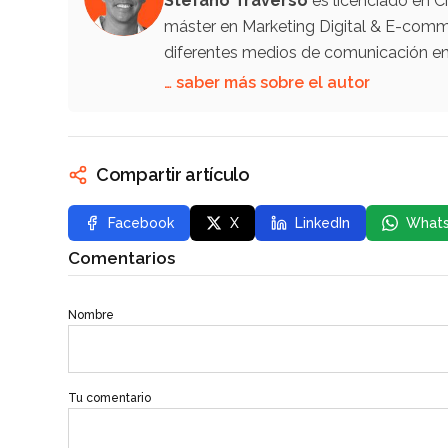
Stefano Traverso
es licenciado en C
máster en Marketing Digital & E-comm
diferentes medios de comunicación en 
… saber más sobre el autor
Compartir artículo
Facebook
X
LinkedIn
What
Comentarios
Nombre
Tu comentario