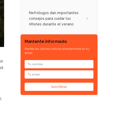
Nefrólogos dan importantes
consejos para cuidar los
riñones durante el verano
Mantente informado
Recibe las últimas noticias directamente en tu
email.
ga
el
Suscribirse
s