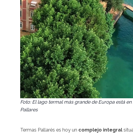
Foto: El lago termal más grande de Europa está en 
Pallares
Termas Pallarés es hoy un
complejo integral
situ