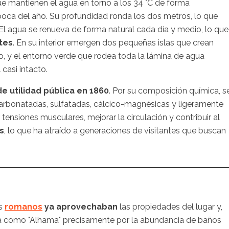
e mantienen el agua en torno a los 34 °C de forma
poca del año. Su profundidad ronda los dos metros, lo que
r. El agua se renueva de forma natural cada día y medio, lo que
tes
. En su interior emergen dos pequeñas islas que crean
o, y el entorno verde que rodea toda la lámina de agua
casi intacto.
e utilidad pública en 1860
. Por su composición química, s
carbonatadas, sulfatadas, cálcico-magnésicas y ligeramente
 tensiones musculares, mejorar la circulación y contribuir al
s
, lo que ha atraído a generaciones de visitantes que buscan
os
romanos
ya aprovechaban
las propiedades del lugar y,
a como "Alhama" precisamente por la abundancia de baños