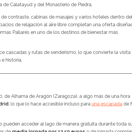
a de Calatayud y del Monasterio de Piedra.
as de contraste, cabinas de masajes y varios hoteles dentro de
pacios de relajación al aire libre completan una oferta diseña
ermas Pallarés en uno de los destinos de bienestar más
ce cascadas y rutas de senderismo, lo que convierte la visita
e historia.
 20, de Alhama de Aragón (Zaragoza), a algo más de una hora
drid
, lo que lo hace accesible incluso para
una escapada
de f
o pueden acceder al lago de manera gratuita durante toda s
das de
media jornada por 12,50 euros
o de jornada comple