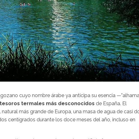
agozano cuyo nombre árabe ya anticipa su esencia —"alhama
tesoros termales más desconocidos
de España. El
al natural más grande de Europa, una masa de agua de casi d
dos centígrados durante los doce meses del año, incluso en