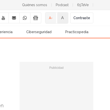
Quiénes somos
|
Podcast
|
65TeVe
|
A
A-
Contraste
eriencia
Ciberseguridad
Practicopedia
en