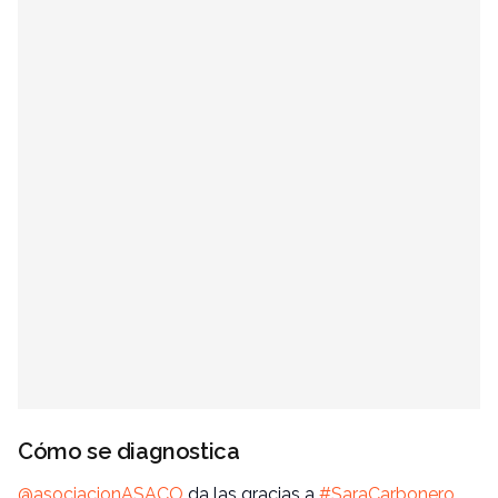
Cómo se diagnostica
@
asociacionASACO
da las gracias a
#
SaraCarbonero