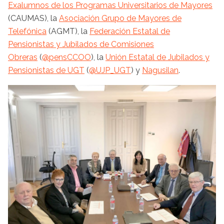
Exalumnos de los Programas Universitarios de Mayores
(CAUMAS), la
Asociación Grupo de Mayores de
Telefónica
(AGMT), la
Federación Estatal de
Pensionistas y Jubilados de Comisiones
Obreras
(
@pensCCOO
), la
Unión Estatal de Jubilados y
Pensionistas de UGT
(
@UJP_UGT
) y
Nagusilan
.