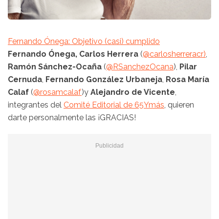
Fernando Ónega: Objetivo (casi) cumplido
Fernando Ónega, Carlos Herrera
(
@carlosherreracr)
,
Ramón Sánchez-Ocaña
(
@RSanchezOcana
),
Pilar
Cernuda
,
Fernando González Urbaneja
,
Rosa María
Calaf
(
@rosamcalaf
)y
Alejandro de Vicente
,
integrantes del
Comité Editorial de 65Ymás
, quieren
darte personalmente las ¡GRACIAS!