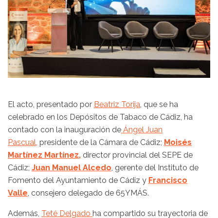
El acto, presentado por
Beatriz Torija
, que se ha
celebrado en los Depósitos de Tabaco de Cádiz, ha
contado con la inauguración de
Ángel Juan
Pascual,
presidente de la Cámara de Cádiz;
Moisés
Martínez Martínez,
director provincial del SEPE de
Cádiz;
Juan Manuel Alcedo
, gerente del Instituto de
Fomento del Ayuntamiento de Cádiz y
Francisco
Valle
, consejero delegado de 65YMÁS.
Además,
Teté Delgado
ha compartido su trayectoria de