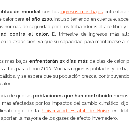
oblación mundial
con los
ingresos más bajos
enfrentará 
e calor para
el año 2100
, incluso teniendo en cuenta el acc
las normas de seguridad para los trabajadores al aire libre y 
dad contra el calor
. El trimestre de ingresos más alto
n la exposición, ya que su capacidad para mantenerse al 
sos más bajos
enfrentarán 23 días más
de olas de calor 
ás altos para el año 2100. Muchas regiones pobladas y de ba
 cálidos, y se espera que su población crezca, contribuyend
calor.
ncia de que las
poblaciones que han contribuido
menos 
más afectadas por los impactos del cambio climático, dijo
 climatólogo de la
Universidad Estatal de Boise
en Idah
aportan la mayoría de los gases de efecto invernadero.