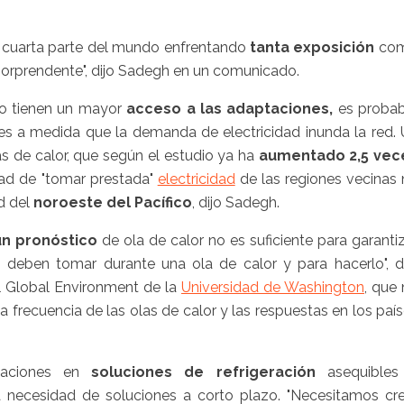
a cuarta parte del mundo enfrentando
tanta exposición
co
 sorprendente", dijo Sadegh en un comunicado.
do tienen un mayor
acceso a las adaptaciones,
es probab
s a medida que la demanda de electricidad inunda la red.
s de calor, que según el estudio ya ha
aumentado 2,5 vec
dad de "tomar prestada"
electricidad
de las regiones vecinas
d del
noroeste del Pacífico
, dijo Sadegh.
un pronóstico
de ola de calor no es suficiente para garanti
deben tomar durante una ola de calor y para hacerlo", di
el Global Environment de la
Universidad de Washington
, que
a frecuencia de las olas de calor y las respuestas en los paí
vaciones en
soluciones de refrigeración
asequibles
a necesidad de soluciones a corto plazo. "Necesitamos cr