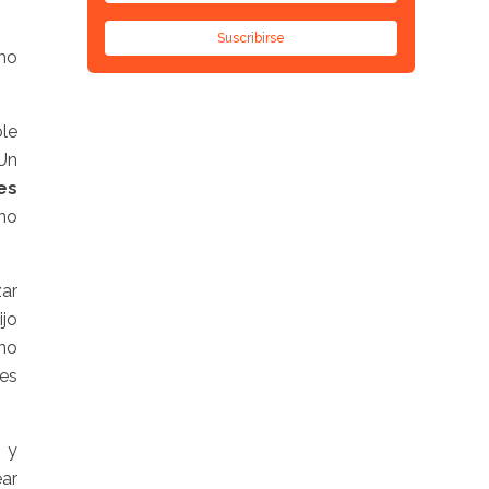
Suscribirse
mo
le
 Un
es
 no
zar
jo
 no
ses
 y
ear