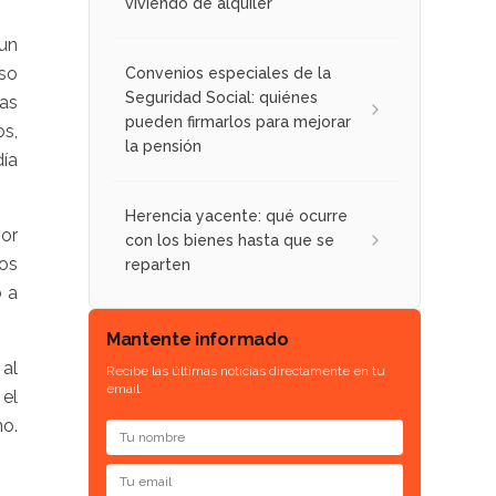
viviendo de alquiler
un
eso
Convenios especiales de la
Seguridad Social: quiénes
las
pueden firmarlos para mejorar
s,
la pensión
día
Herencia yacente: qué ocurre
por
con los bienes hasta que se
jos
reparten
o a
Mantente informado
al
Recibe las últimas noticias directamente en tu
email.
 el
o.