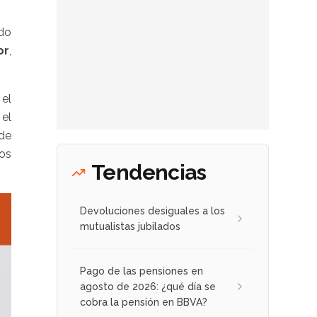
do
or
,
 el
 el
 de
los
Tendencias
Devoluciones desiguales a los
mutualistas jubilados
Pago de las pensiones en
agosto de 2026: ¿qué día se
cobra la pensión en BBVA?