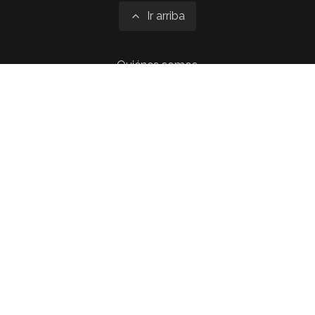
Ir arriba
Quiénes somos
Aviso legal
Política de privacidad
Política de cookies
Contacto
RSS
Consentimiento de cookies