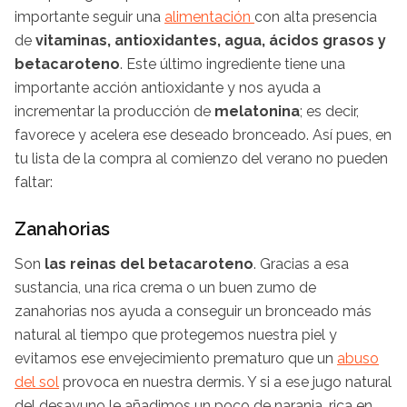
importante seguir una
alimentación
con alta presencia
de
vitaminas, antioxidantes, agua, ácidos grasos y
betacaroteno
. Este último ingrediente tiene una
importante acción antioxidante y nos ayuda a
incrementar la producción de
melatonina
; es decir,
favorece y acelera ese deseado bronceado. Así pues, en
tu lista de la compra al comienzo del verano no pueden
faltar:
Zanahorias
Son
las reinas del betacaroteno
. Gracias a esa
sustancia, una rica crema o un buen zumo de
zanahorias nos ayuda a conseguir un bronceado más
natural al tiempo que protegemos nuestra piel y
evitamos ese envejecimiento prematuro que un
abuso
del sol
provoca en nuestra dermis. Y si a ese jugo natural
del desayuno le añadimos un poco de naranja, rica en