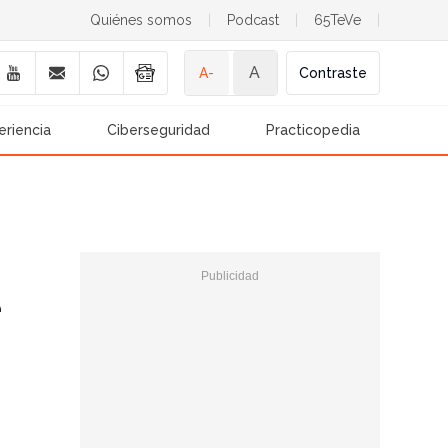
Quiénes somos
|
Podcast
|
65TeVe
|
A
A-
Contraste
eriencia
Ciberseguridad
Practicopedia
e