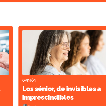
OPINIÓN
l
Los sénior, de invisibles a
imprescindibles