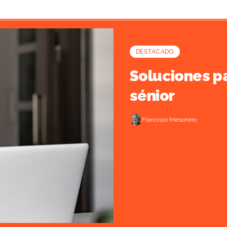
DESTACADO
Soluciones p
sénior
Francisco Mesonero