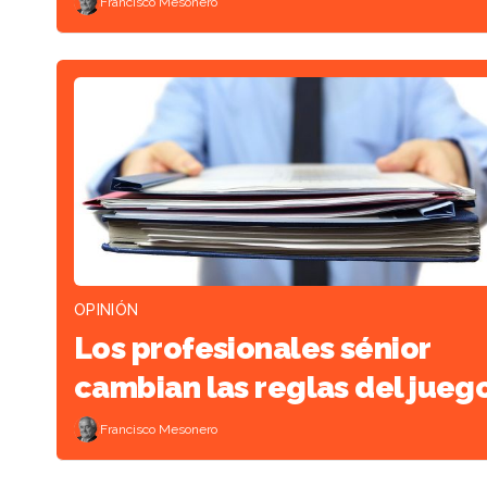
Francisco Mesonero
OPINIÓN
Los profesionales sénior
cambian las reglas del jueg
Francisco Mesonero