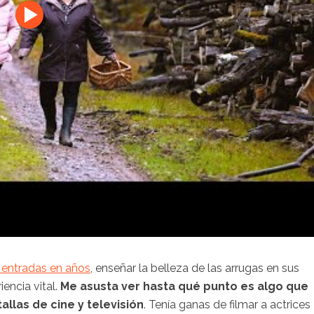
 entradas en años
, enseñar la belleza de las arrugas en sus
encia vital.
Me asusta ver hasta qué punto es algo que
llas de cine y televisión
. Tenía ganas de filmar a actrices