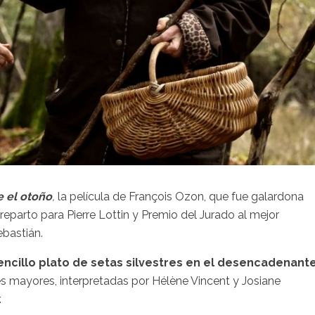
 el otoño
,
la película de François Ozon, que fue galardona
reparto para Pierre Lottin y Premio del Jurado al mejor
ebastián.
encillo plato de setas silvestres en el desencadenant
 mayores, interpretadas por Hélène Vincent y Josiane
.