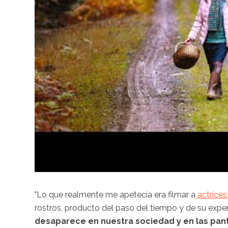
"Lo que realmente me apetecía era filmar a
actrices
rostros, producto del paso del tiempo y de su experi
desaparece en nuestra sociedad y en las panta