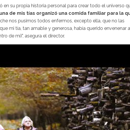
ró en su propia historia personal para crear todo el universo q
una de mis tías organizó una comida familiar para la q
oche nos pusimos todos enfermos, excepto ella, que no las
que mi tía, tan amable y generosa, había querido envenenar 
o de mí)", asegura el director.