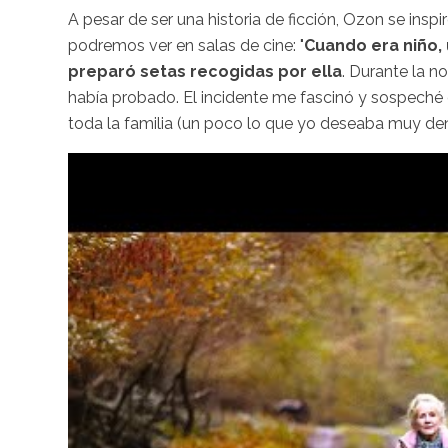
A pesar de ser una historia de ficción, Ozon se inspi
podremos ver en salas de cine: "
Cuando era niño, 
preparó setas recogidas por ella
. Durante la n
había probado. El incidente me fascinó y sospeché 
toda la familia (un poco lo que yo deseaba muy dentr