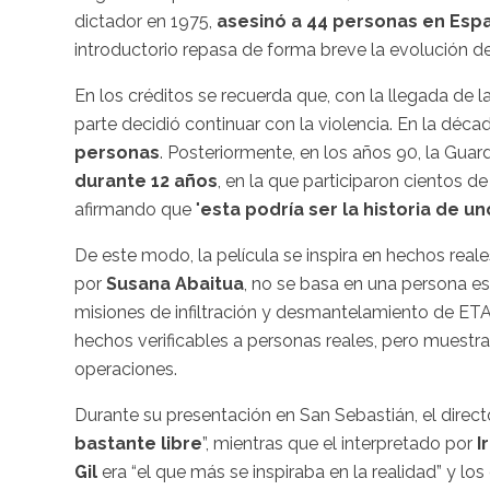
dictador en 1975,
asesinó a 44 personas en Esp
introductorio repasa de forma breve la evolución d
En los créditos se recuerda que, con la llegada de
parte decidió continuar con la violencia. En la décad
personas
. Posteriormente, en los años 90, la Guar
durante 12 años
, en la que participaron cientos 
afirmando que "
e
sta podría ser la historia de un
De este modo, la película se inspira en hechos reale
por
Susana Abaitua
, no se basa en una persona es
misiones de infiltración y desmantelamiento de ETA. E
hechos verificables a personas reales, pero muestr
operaciones.
Durante su presentación en San Sebastián, el direct
bastante libre
”, mientras que el interpretado por
I
Gil
era “el que más se inspiraba en la realidad” y lo