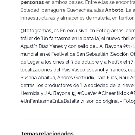
personas
en ambos países. Entre ellas se encontr
Soledad Iparraguirre Guenechea, alias
Anboto
. La 
infraestructuras y almacenes de material en territori
@fotogramas_es
En exclusiva, en Fotogramas, com
tráiler de 'Un fantasma en la batalla', el nuevo thriller
Agustín Díaz Yanes y con sello de J.A. Bayona 🤩✨ L
mundial en el Festival de San Sebastián (Sección Of
de llegar a los cines el 3 de octubre y a Netflix el 
localizaciones del País Vasco español y francés, cue
Susana Abaitua, Andrés Gertrúdix, Iraia Elias, Raúl A
detrás, los productores de 'La sociedad de la nieve'
Hermida y J.A. Bayona 🙌
#QueVer
#Cineentiktok
#
#UnFantasmaEnLaBatalla
♬ sonido original - Fot
Temas relacionados