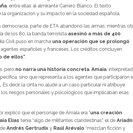
aña
, entre ellas al almirante Carrero Blanco. El texto
e la organización y su impacto en la sociedad española.
 la democracia, parte de ETA abandonó las armas, mientras ot
a de los 80, la banda terrorista
asesinó a más de 400
dia Civil puso en marcha
una operación que se prolongó
de agentes españoles y franceses. Los créditos concluyen
o de ellos”
.
s, pero
no narra una historia concreta
.
Amaia
, interpreta
pecífica, sino que representa a los agentes que participaron 
s decir, la cinta no alude a un caso particular ni atribuye
a los riesgos personales y psicológicos que implicaban esas
or explicó que el personaje de Amaia era “
una creación
raia Elías
tenía “algo de militantes clandestinas”, el de
Ariadn
s de
Andrés Gertrudix
y
Raúl Arévalo
“mezclan ficción y