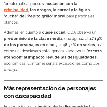
"problemática" por su
vinculación con la
criminalidad
, las drogas, la cárcel y la figura
"cliché" del 'Pepito grillo' moral
para personajes
blancos.
Además, en cuanto a
clase social,
ODA observa un
predominio de la clase media
, que agrupa al
47,19%
de los personajes en cine
y al
48,34% en series
, así
como un "desclasamiento" generalizado por la
"escasa
atención" al impacto real de las desigualdades
económicas. El informe señala excepciones como
Los
tortuga
.
Más representación de personajes
con discapacidad
En oposición, en el
ámbito de la discapacidad,
el