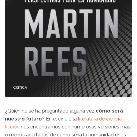
¿Quién no se ha preguntado alguna vez
cómo será
nuestro futuro
? En el cine o la
literatura de ciencia
ficción
nos encontramos con numerosas versiones más
o menos acertadas de cómo sería la humanidad unos