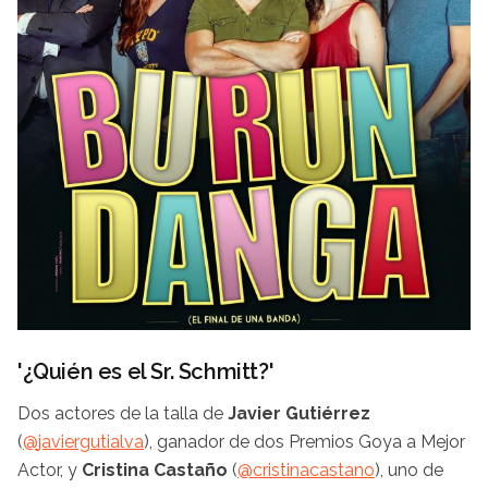
'¿Quién es el Sr. Schmitt?'
Dos actores de la talla de
Javier Gutiérrez
(
@
javiergutialva
), ganador de dos Premios Goya a Mejor
Actor, y
Cristina Castaño
(
@
cristinacastano
), uno de