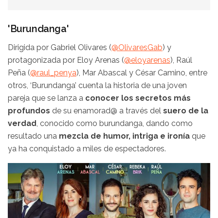
'Burundanga'
Dirigida por Gabriel Olivares (
@
OlivaresGab
) y
protagonizada por Eloy Arenas (
@
eloyarenas
), Raúl
Peña (
@
raul_penya
), Mar Abascal y César Camino, entre
otros, ‘Burundanga’ cuenta la historia de una joven
pareja que se lanza a
conocer los secretos más
profundos
de su enamorad@ a través del
suero de la
verdad
, conocido como burundanga, dando como
resultado una
mezcla de humor, intriga e ironía
que
ya ha conquistado a miles de espectadores.