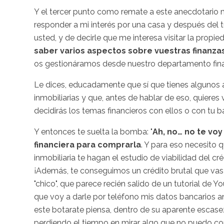
Y el tercer punto como remate a este anecdotario 
responder a mi interés por una casa y después del 
usted, y de decirle que me interesa visitar la propie
saber varios aspectos sobre vuestras finanza
os gestionáramos desde nuestro departamento finan
Le dices, educadamente que sí que tienes algunos ah
inmobiliarias y que, antes de hablar de eso, quieres
decidirás los temas financieros con ellos o con tu b
Y entonces te suelta la bomba: "
Ah, no… no te voy
financiera para comprarla
. Y para eso necesito 
inmobiliaria te hagan el estudio de viabilidad del c
¡Además, te conseguimos un crédito brutal que vas a
"chico", que parece recién salido de un tutorial de 
que voy a darle por teléfono mis datos bancarios ant
este botarate piensa, dentro de su aparente escase
perdiendo el tiempo en mirar algo que no puedo com