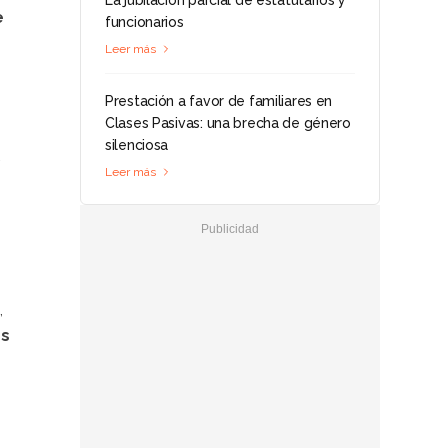
La jubilación parcial de estatutarios y
e
funcionarios
Leer más
Prestación a favor de familiares en
Clases Pasivas: una brecha de género
silenciosa
Leer más
,
os