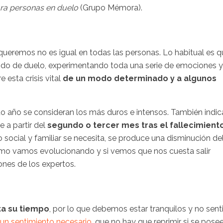
ara personas en duelo
(Grupo Mémora).
 queremos no es igual en todas las personas. Lo habitual es 
do de duelo, experimentando toda una serie de emociones y
 esta crisis vital
de un modo determinado y a algunos
do año se consideran los más duros e intensos. También indic
e a partir del
segundo o tercer mes tras el fallecimient
ocial y familiar se necesita, se produce una disminución de
ómo vamos evolucionando y si vemos que nos cuesta salir
nes de los expertos.
a su tiempo
, por lo que debemos estar tranquilos y no senti
 un sentimiento necesario
, que no hay que reprimir si se posee