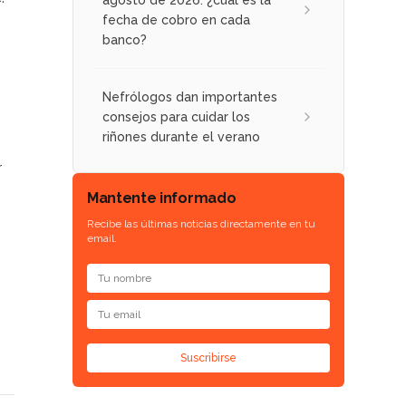
agosto de 2026: ¿cuál es la
fecha de cobro en cada
banco?
Nefrólogos dan importantes
consejos para cuidar los
riñones durante el verano
r
Mantente informado
Recibe las últimas noticias directamente en tu
email.
Suscribirse