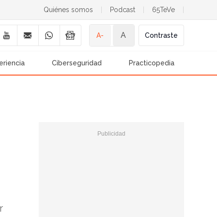
Quiénes somos
|
Podcast
|
65TeVe
|
A
A-
Contraste
eriencia
Ciberseguridad
Practicopedia
r