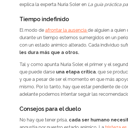
explica la experta Nuria Soler en
La guía práctica p
Tiempo indefinido
El modo de
afrontar la ausencia
de alguien a quien
durante un tiempo estemos sumergidos en un perio
con un estado anímico alterado. Cada individuo sufre
les dura más que a otros.
Tal y como apunta Nuria Soler, el primer y el segun
que puede darse
una etapa crítica
, que se produc
y que a pesar de ser el momento en que más apoyo s
mismo. Por lo tanto, hay que estar pendiente de c
adelante podemos intentar seguir las recomendacio
Consejos para el duelo
No hay que tener prisa,
cada ser humano necesit
angustia por nuestro estado anímico. La
tristeza es