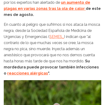
por los expertos han alertado de
un aumento de
plagas en varias zonas tras la ola de calor
de este
mes de agosto.
En cuanto al peligro que sufrimos si nos ataca la mosca
negra, desde la Sociedad Española de Medicina de
Urgencias y Emergencias (
SEMES_
) indican que "al
contrario de lo que muchas veces se cree, la mosca
negra no pica, sino muerde. Inyecta además un
anestésico que provocará que no nos demos cuenta
hasta horas más tarde de que nos ha mordido.
Su
mordedura puede provocar también infecciones
o
reacciones alérgicas
".