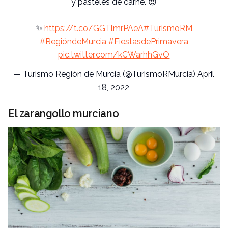
y pasteles de carne. 😍
✨
https://t.co/GGTlmrPAeA
#TurismoRM
#
RegióndeMurcia
#
FiestasdePrimavera
pic.twitter.com/kCWarhhGvO
— Turismo Región de Murcia (@
TurismoRMurcia
)
April
18, 2022
El zarangollo murciano