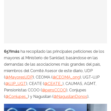
65Ymás
ha recopilado las principales peticiones de los
mayores al Ministerio de Sanidad, basándose en las
demandas de las asociaciones más grandes del país,
miembros del Comité Asesor de este diario, UDP
(
@MayoresUDP
), CEOMA (
@CEOMA_ong
), UGT-UJP
(
@UJP_UGT
), CEATE (
@CEATE_
), CAUMAS, AGMT,
Pensionistas CCOO (
@pensCCOO
), Conjupes
(
@Conjupes_
) y Nagusilan (
@NagusilanDonos
).