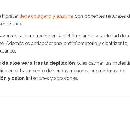
e hidratar
tiene colágeno y elastina
, componentes naturales 
uen estado.
avorece su penetración en la piel, limpiando la suciedad de l
é. Además es antibacteriano, antiinflamatorio y cicatrizante,
cutáneo.
 de aloe vera tras la depilación
, pues calman las molesti
ndica en el tratamiento de heridas menores, quemaduras de
ón y calor
, irritaciones y abrasiones.