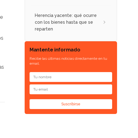
Herencia yacente: qué ocurre
de
con los bienes hasta que se
reparten
os
Mantente informado
Recibe las últimas noticias directamente en tu
email.
as
Suscribirse