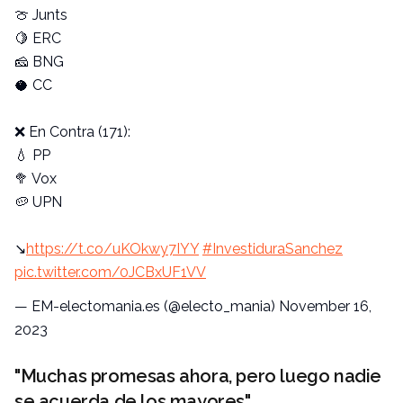
🍈 Junts
🍋 ERC
🧀 BNG
🥥 CC
❌ En Contra (171):
💧 PP
🥦 Vox
🥔 UPN
↘️
https://t.co/uKOkwy7IYY
#InvestiduraSanchez
pic.twitter.com/0JCBxUF1VV
— EM-electomania.es (@electo_mania)
November 16,
2023
"Muchas promesas ahora, pero luego nadie
se acuerda de los mayores"