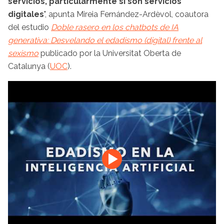
servicios, particularmente si son servicios
digitales
", apunta Mireia Fernández-Ardèvol, coautora
del estudio
Doble rasero en los chatbots de IA
generativa: Desvelando el edadismo (digital) frente al
sexismo
publicado por la Universitat Oberta de
Catalunya (
UOC
).