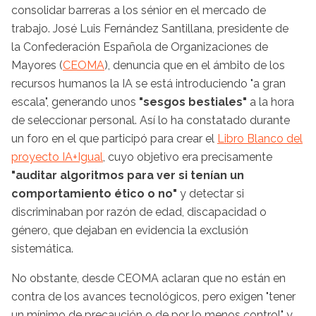
consolidar barreras a los sénior en el mercado de
trabajo. José Luis Fernández Santillana, presidente de
la Confederación Española de Organizaciones de
Mayores (
CEOMA
), denuncia que en el ámbito de los
recursos humanos la IA se está introduciendo "a gran
escala", generando unos
"sesgos bestiales"
a la hora
de seleccionar personal. Así lo ha constatado durante
un foro en el que participó para crear el
Libro Blanco del
proyecto IA+Igual
, cuyo objetivo era precisamente
"auditar algoritmos para ver si tenían un
comportamiento ético o no"
y detectar si
discriminaban por razón de edad, discapacidad o
género, que dejaban en evidencia la exclusión
sistemática.
No obstante, desde CEOMA aclaran que no están en
contra de los avances tecnológicos, pero exigen "tener
un mínimo de precaución o de por lo menos control" y