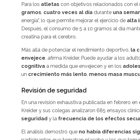
Para los
atletas
con objetivos relacionados con el
gramos
,
cuatro veces al día
durante
una sema
energía", lo que permite mejorar el ejercicio de
alta 
Después, el consumo de 5 a 10 gramos al día manten
creatina para el cerebro.
Más allá de potenciar el rendimiento deportivo,
la 
envejece
, afirma Kreider. Puede ayudar a los adu
cognitiva
a medida que envejecen y en los
adole
un
crecimiento más lento
,
menos masa muscu
Revisión de seguridad
En una revisión exhaustiva publicada en febrero en 
Kreider y sus colegas analizaron 685 ensayos clíni
seguridad
y la
frecuencia de los efectos secu
El análisis demostró que
no había diferencias sig
participantes que tomaban placebo y los que toma