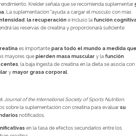
 rendimiento, Kreider señala que se recomienda suplementar
na
. La suplementación "ayuda a cargar el músculo con más
intensidad
,
la recuperación
e incluso la
función cognitiv
drá las reservas de creatina y proporcionará suficiente
creatina
es importante
para todo el mundo
a medida qu
ltos mayores que
pierden masa muscular
y la
función
scentes
, la baja ingesta de creatina en la dieta se asocia con
lar
y
mayor grasa corporal
.
el
Journal of the International Society of Sports Nutrition
,
cos sobre la suplementación con creatina para evaluar
su
ndarios
notificados.
nificativas
en la tasa de efectos secundarios entre los
ban creatina.