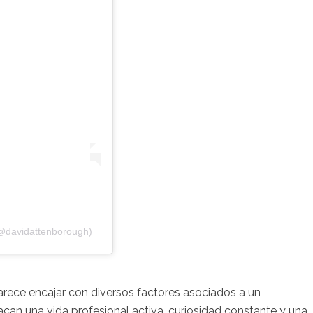
(@davidattenborough)
arece encajar con diversos factores asociados a un
tacan una vida profesional activa, curiosidad constante y una