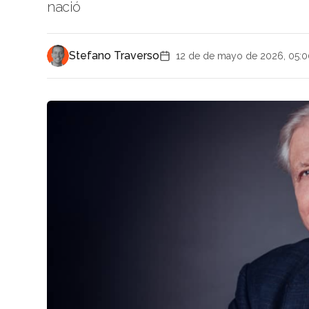
nació
Stefano Traverso
12 de de mayo de 2026, 05:0