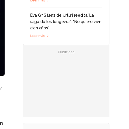
Leer más
Eva Gª Sáenz de Urturi reedita 'La
saga de los longevos': "No quiero vivir
cien años"
Leer más
as
an