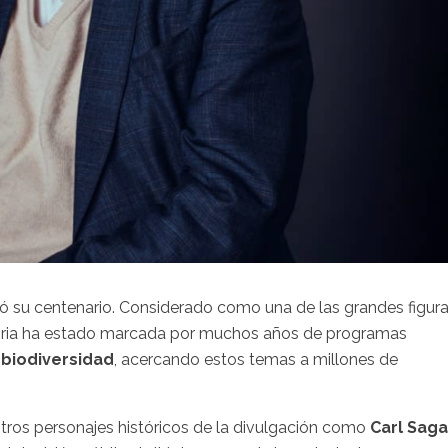
ó su centenario. Considerado como una de las grandes figur
ectoria ha estado marcada por muchos años de programas
 biodiversidad
, acercando estos temas a millones de
 otros personajes históricos de la divulgación como
Carl Sag