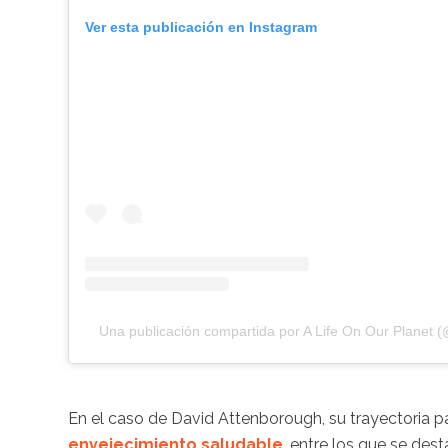
Ver esta publicación en Instagram
Una publicación compartida por A Life On Our Planet 
En el caso de David Attenborough, su trayectoria p
envejecimiento saludable
, entre los que se des