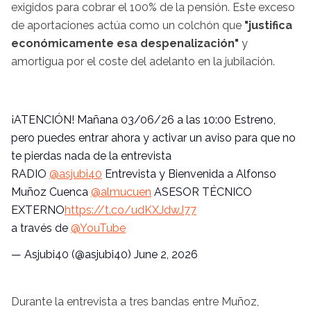
exigidos para cobrar el 100% de la pensión. Este exceso
de aportaciones actúa como un colchón que
"justifica
económicamente esa despenalización"
y
amortigua por el coste del adelanto en la jubilación.
¡ATENCIÓN! Mañana 03/06/26 a las 10:00 Estreno,
pero puedes entrar ahora y activar un aviso para que no
te pierdas nada de la entrevista
RADIO
@asjubi40
Entrevista y Bienvenida a Alfonso
Muñoz Cuenca
@almucuen
ASESOR TÉCNICO
EXTERNO
https://t.co/udKXJdwJ77
a través de
@YouTube
— Asjubi40 (@asjubi40)
June 2, 2026
Durante la entrevista a tres bandas entre Muñoz,