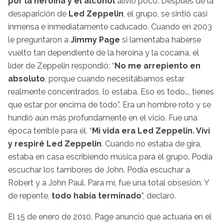
por la heroína y el alcohol
alivió poco. Después de la
desaparición de
Led Zeppelin
, el grupo, se sintió casi
inmensa e inmediatamente caducado. Cuando en 2003
le preguntaron a
Jimmy Page
si lamentaba haberse
vuelto tan dependiente de la heroína y la cocaína, el
líder de Zeppelin respondió: “
No me arrepiento en
absoluto
, porque cuando necesitábamos estar
realmente concentrados, lo estaba. Eso es todo…, tienes
que estar por encima de todo”. Era un hombre roto y se
hundió aún más profundamente en el vicio. Fue una
época terrible para él. “
Mi vida era Led Zeppelin. Viví
y respiré Led Zeppelin
. Cuando no estaba de gira,
estaba en casa escribiendo música para el grupo. Podía
escuchar los tambores de John. Podía escuchar a
Robert y a John Paul. Para mí, fue una total obsesión. Y
de repente,
todo había terminado
”, declaró.
El 15 de enero de 2010, Page anunció que actuaría en el