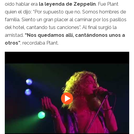
oído hablar era
la leyenda de Zeppelin
. Fue Plant
quien el dijo: “Por supuesto que no. Somos hombres de
familia. Siento un gran placer al caminar por los pasillos
del hotel, cantando tus canciones”. Al final surgió la
amistad.
“Nos quedamos allí, cantándonos unos a
otros”
, recordaba Plant.