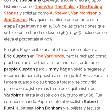
como
Little Jimmy
que llegó a tocar junto a grupos
históricos como
The Who
,
The Kinks
o
The Rolling
Stones
y solistas como
Al Stewar
,
Van Morrison
o
Joe Cocker
. Hay quien mantiene que durante esta
etapa Page intervino en el 60% de las grabaciones que
se hicieron en Londres desde 1963 a 1965, incluso quien
eleva el porcentaje al 90%
En 1964 Page recibió una oferta para reemplazar a
Eric Clapton
en
The Yardbirds
, pero la rechazó como
prueba de amistad hacia él. Un año más tarde fue el
propio Clapton
pero
Jimmy Page
volvió a negarse y
recomendó para el puesto a su amigo Jeff Beck. Fue a la
tercera cuando dio su brazo a torcer y se convirtió,
primero en bajista y más tarde en el guitarrista los
Yardbirds
hasta la disolución del grupo en 1968. Fue
entonces cuando Page reclutó al vocalista
Robert
Plant
, al batería
John Bonham
y al bajista y teclista