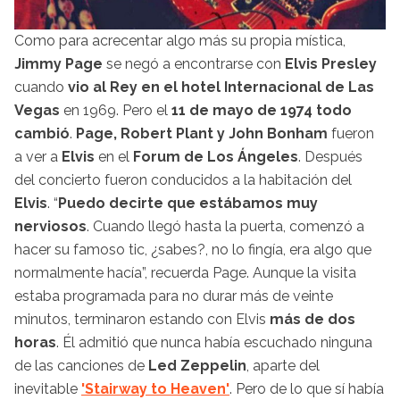
Como para acrecentar algo más su propia mística,
Jimmy Page
se negó a encontrarse con
Elvis Presley
cuando
vio al Rey en el hotel Internacional de Las
Vegas
en 1969. Pero el
11 de mayo de 1974 todo
cambió
.
Page, Robert Plant y John Bonham
fueron
a ver a
Elvis
en el
Forum de Los Ángeles
. Después
del concierto fueron conducidos a la habitación del
Elvis
. “
Puedo decirte que estábamos muy
nerviosos
. Cuando llegó hasta la puerta, comenzó a
hacer su famoso tic, ¿sabes?, no lo fingía, era algo que
normalmente hacía”, recuerda Page. Aunque la visita
estaba programada para no durar más de veinte
minutos, terminaron estando con Elvis
más de dos
horas
. Él admitió que nunca había escuchado ninguna
de las canciones de
Led Zeppelin
, aparte del
inevitable
'Stairway to Heaven'
. Pero de lo que sí había