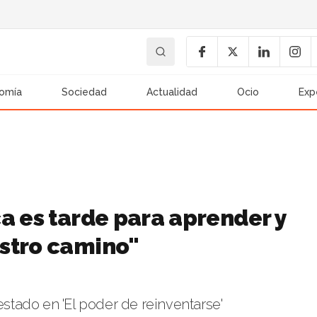
omía
Sociedad
Actualidad
Ocio
Exp
a es tarde para aprender y
stro camino"
tado en 'El poder de reinventarse'