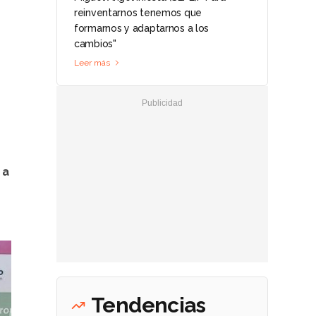
reinventarnos tenemos que
formarnos y adaptarnos a los
cambios"
Leer más
 a
Tendencias