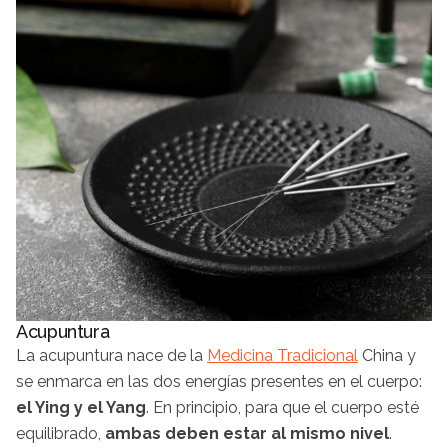
Acupuntura
La acupuntura nace de la
Medicina
Tradicional
China y
se enmarca en las dos energías presentes en el cuerpo:
el Ying y el Yang
. En principio, para que el cuerpo esté
equilibrado,
ambas deben estar al mismo nivel
.