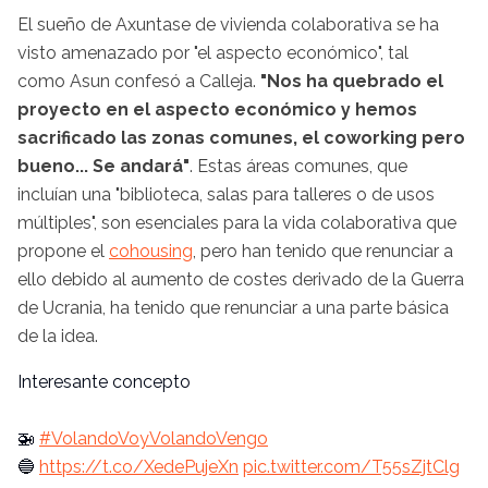
El sueño de Axuntase de vivienda colaborativa se ha
visto amenazado por "el aspecto económico", tal
como Asun confesó a Calleja.
"Nos ha quebrado el
proyecto en el aspecto económico y hemos
sacrificado las zonas comunes, el coworking pero
bueno... Se andará"
. Estas áreas comunes, que
incluían una "biblioteca, salas para talleres o de usos
múltiples", son esenciales para la vida colaborativa que
propone el
cohousing
, pero han tenido que renunciar a
ello debido al aumento de costes derivado de la Guerra
de Ucrania, ha tenido que renunciar a una parte básica
de la idea.
Interesante concepto
🚁
#VolandoVoyVolandoVengo
🔵
https://t.co/XedePujeXn
pic.twitter.com/T55sZjtClg