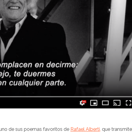
 uno de sus poemas favoritos de
Rafael
Alberti
,
que transmite