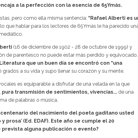
encaja a la perfección con la esencia de
65Ymás
.
stas, pero como ella misma sentencia:
“Rafael
Alberti
es u
 lo que hablar para los lectores de
65Ymás
le ha parecido un
mediático.
berti
(16 de diciembre de 1902 - 28 de octubre de 1999) y
ión de parentesco no puede estar más perdido y equivocado.
iteratura que un buen día se encontró con “una
0 grados a su vida y supo llenar su corazón y su mente.
vocales es equiparable a disfrutar de una velada en la que
,
pura transmisión de sentimientos, vivencias...
de una
orma de palabras o música.
 centenario del nacimiento del poeta gaditano usted
 y prosa’ (
Ed
.
EDAF
). Este año se cumple el 20
e prevista alguna publicación o evento?