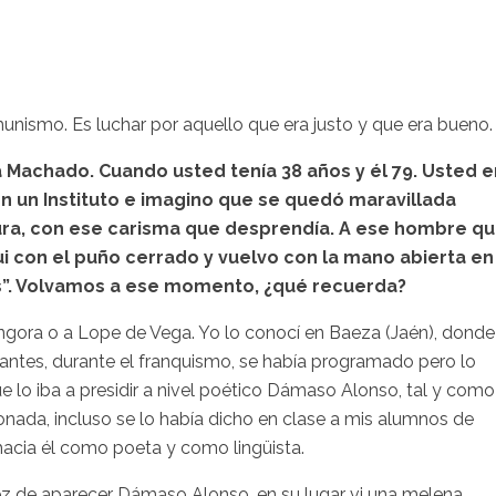
munismo. Es luchar por aquello que era justo y que era bueno.
 Machado. Cuando usted tenía 38 años y él 79. Usted e
 un Instituto e imagino que se quedó maravillada
atura, con ese carisma que desprendía. A ese hombre q
fui con el puño cerrado y vuelvo con la mano abierta en
s”. Volvamos a ese momento, ¿qué recuerda?
ngora
o a
Lope
de Vega. Yo lo conocí en
Baeza
(Jaén), donde
ntes, durante el franquismo, se había programado pero lo
lo iba a presidir a nivel poético
Dámaso
Alonso, tal y como
nada, incluso se lo había dicho en clase a mis alumnos de
 hacia él como poeta y como lingüista.
ez de aparecer
Dámaso
Alonso, en su lugar vi una melena