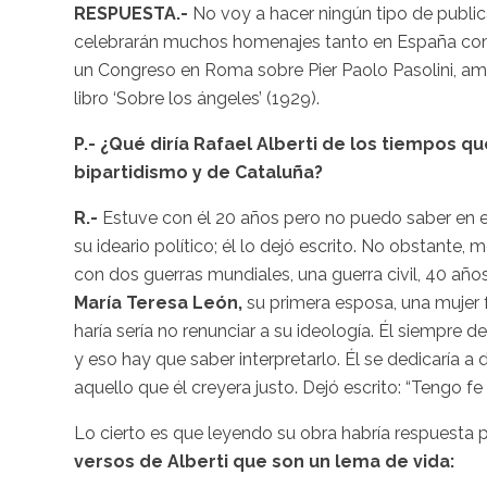
RESPUESTA.-
No voy a hacer ningún tipo de publica
celebrarán muchos homenajes tanto en España como 
un Congreso en Roma sobre
Pier
Paolo
Pasolini
, a
libro ‘Sobre los ángeles’ (1929).
P.- ¿Qué diría Rafael
Alberti
de los tiempos que 
bipartidismo y de
Cataluña
?
R.-
Estuve con él 20 años pero no puedo saber en 
su ideario político; él lo dejó escrito. No obstante,
con dos guerras mundiales, una guerra civil, 40 año
María
Teresa León,
su primera esposa, una mujer 
haría sería no renunciar a su ideología. Él siempre d
y eso hay que saber interpretarlo. Él se dedicaría a
aquello que él creyera justo. Dejó escrito: “Tengo fe 
Lo cierto es que leyendo su obra habría respuesta 
versos de
Alberti
que son un lema de vida: