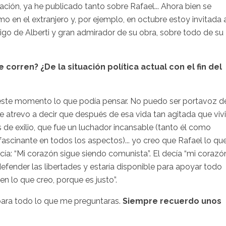
ción, ya he publicado tanto sobre Rafael... Ahora bien se
en el extranjero y, por ejemplo, en octubre estoy invitada 
migo de
Alberti
y gran admirador de su obra, sobre todo de su
corren? ¿De la situación política actual con el fin del
este momento lo que podía pensar. No puedo ser portavoz d
 me atrevo a decir que después de esa vida tan agitada que vivi
s de exilio, que fue un luchador incansable (tanto él como
fascinante en todos los aspectos)... yo creo que Rafael lo qu
ecía: “Mi corazón sigue siendo comunista”. El decía “mi corazón
 defender las libertades y estaría disponible para apoyar todo
en lo que creo, porque es justo”.
para todo lo que me preguntaras.
Siempre recuerdo unos