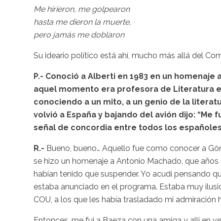
Me hirieron, me golpearon
hasta me dieron la muerte,
pero jamás me doblaron
Su ideario político está ahí, mucho más allá del Co
P.- Conoció a
Alberti
en 1983 en un homenaje a
aquel momento era profesora de Literatura en
conociendo a un mito, a un genio de la liter
volvió a España y bajando del avión dijo: “Me 
señal de concordia entre todos los españole
R.-
Bueno, bueno… Aquello fue como conocer a
Gó
se hizo un homenaje a Antonio Machado, que años a
habían tenido que suspender. Yo acudí pensando que 
estaba anunciado en el programa. Estaba muy ilusio
COU
, a los que les había trasladado mi admiración
Entonces, me fui a
Baeza
con una amiga y allí en v