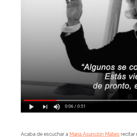
Acaba de escuchar a
María
Asunción Mateo
recitar