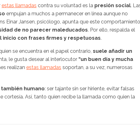
r
estas llamadas
contra su voluntad es la
presión social
. La
iso
empujan a muchos a permanecer en línea aunque no
ens Einar Jansen, psicólogo, apunta que este comportamient
idad de no parecer maleducados
. Por ello, respalda el
l inicio con frases firmes y respetuosas
.
uien se encuentra en el papel contrario,
suele añadir un
ta, le gusta desear al interlocutor
“un buen día y mucha
nes realizan
estas llamadas
soportan, a su vez, numerosas
no también humano
: ser tajante sin ser hiriente, evitar falsas
e cortesía. Así, tanto quien recibe la llamada como quien la