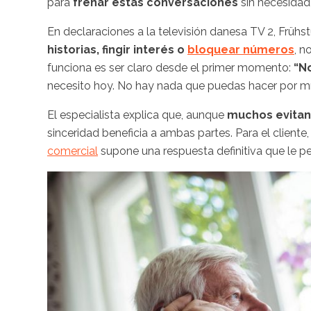
para
frenar estas conversaciones
sin necesidad 
En declaraciones a la televisión danesa TV 2, Frü
historias, fingir interés o
bloquear números
, n
funciona es ser claro desde el primer momento:
“N
necesito hoy. No hay nada que puedas hacer por mí"
El especialista explica que, aunque
muchos evitan
sinceridad beneficia a ambas partes. Para el client
comercial
supone una respuesta definitiva que le perm