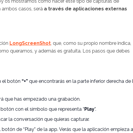
. Hoy os mostramos cómo hacer este tipo de capturas de
en ambos casos, será
a través de aplicaciones externas
ación
LongScreenShot
, que, como su propio nombre indica,
a como queramos, y además es gratuita. Los pasos que debes
n el botón
“+”
que encontrarás en la parte inferior derecha de 
isará que has empezado una grabación.
n botón con el símbolo que representa “
Play
”.
car la conversación que quieras capturar.
l botón de “Play” de la app. Verás que la aplicación empieza 