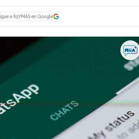
igue a 65YMÁS en Google