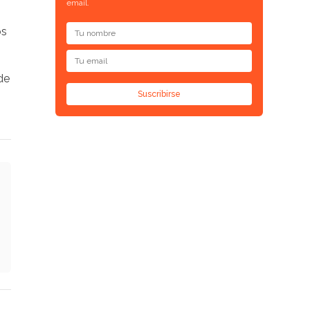
email.
os
 de
Suscribirse