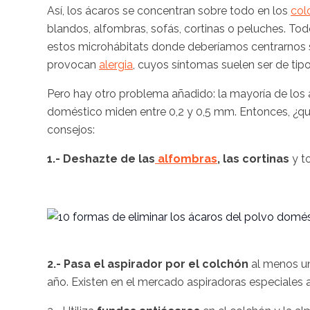
Así, los ácaros se concentran sobre todo en los
col
blandos, alfombras, sofás, cortinas o peluches. T
estos microhábitats donde deberíamos centrarnos s
provocan
alergia
, cuyos síntomas suelen ser de tip
Pero hay otro problema añadido: la mayoría de los 
doméstico miden entre 0,2 y 0,5 mm. Entonces, ¿q
consejos:
1.- Deshazte de las
alfombras
, las cortinas
y t
2.- Pasa el aspirador por el colchón
al menos un
año. Existen en el mercado aspiradoras especiales a