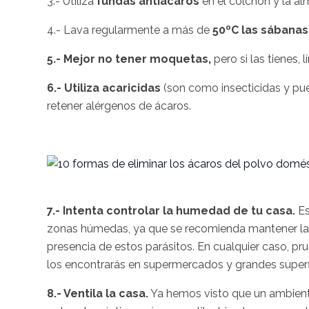
3.- Utiliza
fundas antiácaros
en el colchón y la a
4.- Lava regularmente a más de
50ºC las sábanas
5.- Mejor no tener moquetas,
pero si las tienes, 
6.- Utiliza acaricidas
(son como insecticidas y pue
retener alérgenos de ácaros.
7.- Intenta controlar la humedad de tu casa.
Es
zonas húmedas, ya que se recomienda mantener la 
presencia de estos parásitos. En cualquier caso, pru
los encontrarás en supermercados y grandes superfi
8.- Ventila la casa.
Ya hemos visto que un ambiente 